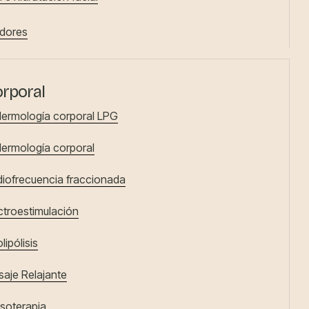
dores
rporal
ermología corporal LPG
ermología corporal
iofrecuencia fraccionada
ctroestimulación
olipólisis
aje Relajante
soterapia