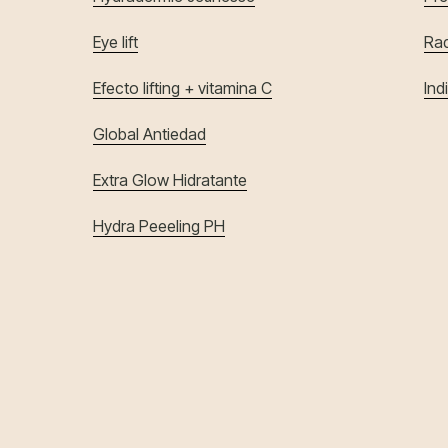
Eye lift
Rad
Efecto lifting + vitamina C
Ind
Global Antiedad
Extra Glow Hidratante
Hydra Peeeling PH