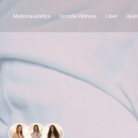
Medicina estética
Vyctoria Wellness
Láser
Apara