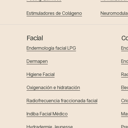
Estimuladores de Colágeno
Neuromodula
Facial
Co
Endermología facial LPG
End
Dermapen
End
Higiene Facial
Rad
Oxigenación e hidratación
Ele
Radiofrecuencia fraccionada facial
Cri
Indiba Facial Médico
Mas
Hydradermie Jeunesse
Pre