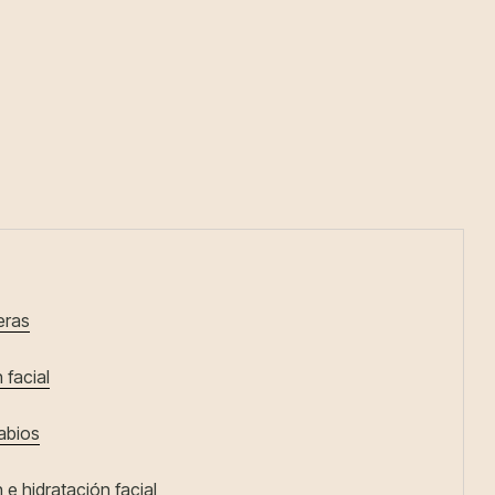
eras
 facial
abios
 e hidratación facial