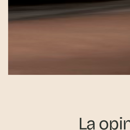
La opi