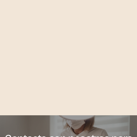
Hydradermie Jeunesse de Guinot
INDIBA
Dermapen
Artículo Anterior

Artículo Siguiente

DERMAPEN