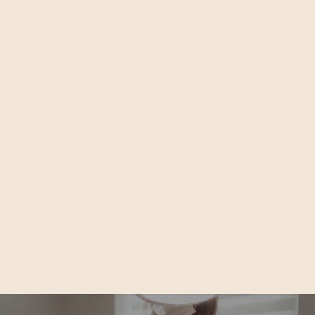
Artículo Anterior
Pérdida de Colágeno: ¿A Qué Edad

Comienza y Cómo Prevenirla?
Artículo Siguiente
Indiba Capilar: El Tratamiento que

Salva y Recupera tu Pelo