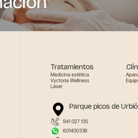
mación
Tratamientos
Clín
Medicina estética
Apara
Vyctoria Wellness
Equip
Láser
Parque picos de Urbió
941 027 135
601400338